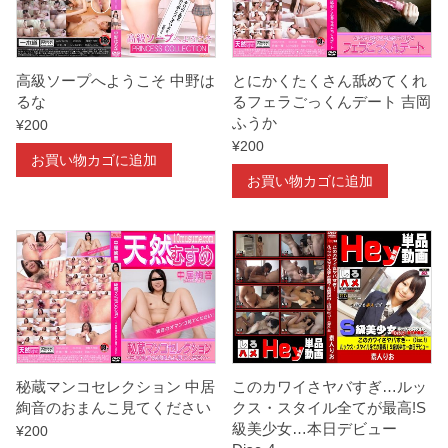
高級ソープへようこそ 中野は
とにかくたくさん舐めてくれ
るな
るフェラごっくんデート 吉岡
ふうか
¥
200
¥
200
お買い物カゴに追加
お買い物カゴに追加
秘蔵マンコセレクション 中居
このカワイさヤバすぎ…ルッ
絢音のおまんこ見てください
クス・スタイル全てが最高!S
級美少女…本日デビュー
¥
200