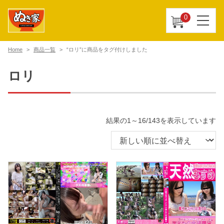
0
Home
商品一覧
“ロリ”に商品をタグ付けしました
ロリ
新
結果の1～16/143を表示しています
し
い
順