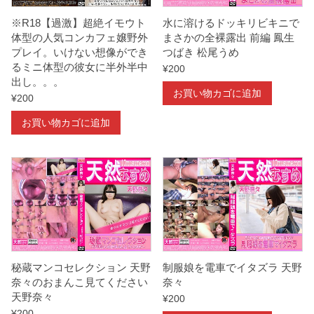
水に溶けるドッキリビキニで
※R18【過激】超絶イモウト
まさかの全裸露出 前編 鳳生
体型の人気コンカフェ嬢野外
つばき 松尾うめ
プレイ。いけない想像ができ
るミニ体型の彼女に半外半中
¥
200
出し。。。
お買い物カゴに追加
¥
200
お買い物カゴに追加
秘蔵マンコセレクション 天野
制服娘を電車でイタズラ 天野
奈々のおまんこ見てください
奈々
天野奈々
¥
200
¥
200