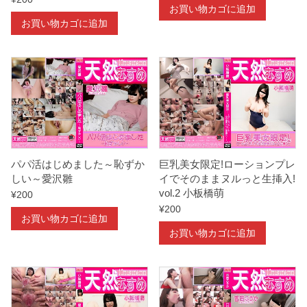
お買い物カゴに追加
お買い物カゴに追加
パパ活はじめました～恥ずか
巨乳美女限定!ローションプレ
しい～愛沢雛
イでそのままヌルっと生挿入!
vol.2 小板橋萌
¥
200
¥
200
お買い物カゴに追加
お買い物カゴに追加