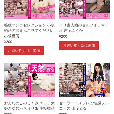
秘蔵マンコセレクション 小板
ロリ素人娘のセルフイラマチ
橋萌のおまんこ見てください
オ 吉岡ふうか
小板橋萌
¥
200
¥
200
お買い物カゴに追加
お買い物カゴに追加
おんなのこのしくみ エッチ大
セーラーコスプレで性感フル
好きなむっちりリ娘 小板橋萌
コース 山岸るな