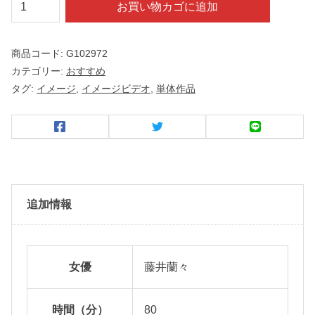
ア
お買い物カゴに追加
ニ
ュ
商品コード:
G102972
ー
カテゴリー:
おすすめ
藤
タグ:
イメージ
,
イメージビデオ
,
単体作品
井
蘭
々
個
追加情報
女優
藤井蘭々
時間（分）
80